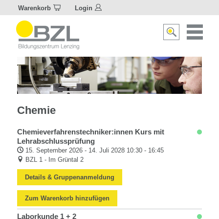
Warenkorb
Login
Naviagat
Suche
aktivier
aktivieren/deakti
Chemie
Chemie
Chemieverfahrenstechniker:innen Kurs mit
Lehrabschlussprüfung
15. September 2026 - 14. Juli 2028 10:30 - 16:45
BZL 1 - Im Grüntal 2
Details & Gruppenanmeldung
Zum Warenkorb hinzufügen
Laborkunde 1 + 2