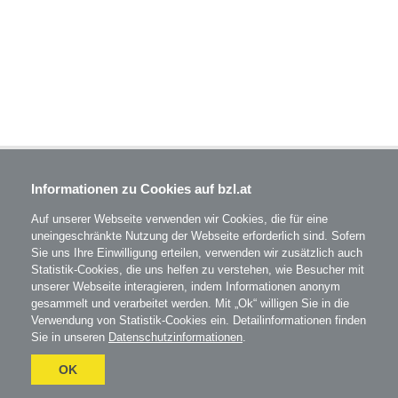
BZL - Bildungszentrum Lenzing GmbH
Informationen zu Cookies auf bzl.at
Im Grüntal 2
A-4860 Lenzing
Auf unserer Webseite verwenden wir Cookies, die für eine
T: 07672 701-3531
uneingeschränkte Nutzung der Webseite erforderlich sind. Sofern
office@bzl.at
Sie uns Ihre Einwilligung erteilen, verwenden wir zusätzlich auch
Statistik-Cookies, die uns helfen zu verstehen, wie Besucher mit
BZL
auf Facebook
unserer Webseite interagieren, indem Informationen anonym
gesammelt und verarbeitet werden. Mit „Ok“ willigen Sie in die
BZL
auf Instagram
Verwendung von Statistik-Cookies ein. Detailinformationen finden
Sie in unseren
Datenschutzinformationen
.
AGB
Impressum
Datenschutz
Umgesetzt
OK
mit
esraSoft