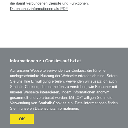
die damit verbundenen Dienste und Funktionen.
Datenschutzinformationen als PDF
BZL - Bildungszentrum Lenzing GmbH
Informationen zu Cookies auf bzl.at
Im Grüntal 2
A-4860 Lenzing
Auf unserer Webseite verwenden wir Cookies, die für eine
T: 07672 701-3531
uneingeschränkte Nutzung der Webseite erforderlich sind. Sofern
office@bzl.at
Sie uns Ihre Einwilligung erteilen, verwenden wir zusätzlich auch
Statistik-Cookies, die uns helfen zu verstehen, wie Besucher mit
BZL
auf Facebook
unserer Webseite interagieren, indem Informationen anonym
gesammelt und verarbeitet werden. Mit „Ok“ willigen Sie in die
BZL
auf Instagram
Verwendung von Statistik-Cookies ein. Detailinformationen finden
Sie in unseren
Datenschutzinformationen
.
AGB
Impressum
Datenschutz
Umgesetzt
OK
mit
esraSoft