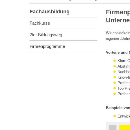
Firmenp
Fachausbildung
Untern
Fachkurse
Wir entwickel
2ter Bildungsweg
eigenen „Betr
Firmenprogramme
Vorteile und 
Klare O
Abstim
Nachha
Know-h
Profess
Top Pre
Profess
Beispiele von
Entwic