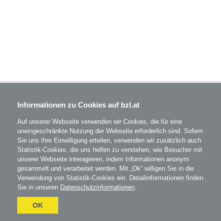
BZL - Bildungszentrum Lenzing GmbH
Informationen zu Cookies auf bzl.at
Im Grüntal 2
A-4860 Lenzing
Auf unserer Webseite verwenden wir Cookies, die für eine
T: 07672 701-3531
uneingeschränkte Nutzung der Webseite erforderlich sind. Sofern
office@bzl.at
Sie uns Ihre Einwilligung erteilen, verwenden wir zusätzlich auch
Statistik-Cookies, die uns helfen zu verstehen, wie Besucher mit
BZL
auf Facebook
unserer Webseite interagieren, indem Informationen anonym
gesammelt und verarbeitet werden. Mit „Ok“ willigen Sie in die
BZL
auf Instagram
Verwendung von Statistik-Cookies ein. Detailinformationen finden
Sie in unseren
Datenschutzinformationen
.
AGB
Impressum
Datenschutz
Umgesetzt
OK
mit
esraSoft