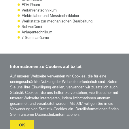
EDV-Raum
Verfahrenstechnikum
Elektrolabor und Messtechniklabor
Werkstätte zur mechanischen Bearbeitung
Schweißerei
Anlagentechnikum
7 Seminarräume
Informationen zu Cookies auf bzl.at
BZL - Bildungszentrum Lenzing GmbH
Im Grüntal 2
A-4860 Lenzing
Auf unserer Webseite verwenden wir Cookies, die für eine
T: 07672 701-3531
uneingeschränkte Nutzung der Webseite erforderlich sind. Sofern
office@bzl.at
Sie uns Ihre Einwilligung erteilen, verwenden wir zusätzlich auch
Statistik-Cookies, die uns helfen zu verstehen, wie Besucher mit
unserer Webseite interagieren, indem Informationen anonym
BZL
auf Facebook
gesammelt und verarbeitet werden. Mit „Ok“ willigen Sie in die
BZL
auf Instagram
Verwendung von Statistik-Cookies ein. Detailinformationen finden
Sie in unseren
Datenschutzinformationen
.
AGB
Impressum
Datenschutz
OK
Umgesetzt