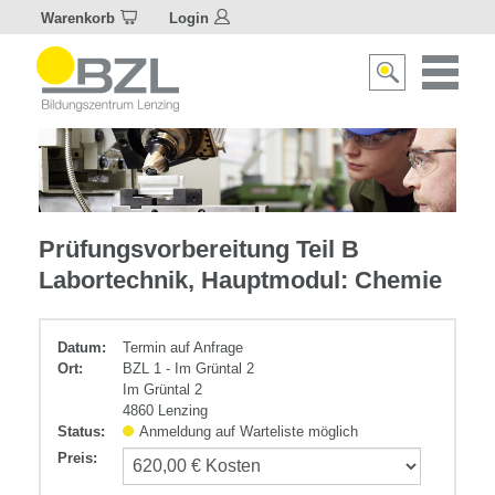
Warenkorb
Login
Naviagat
Suche
aktivier
aktivieren/deakti
Chemie
Prüfungsvorbereitung Teil B
Labortechnik, Hauptmodul: Chemie
Datum:
Termin auf Anfrage
Ort:
BZL 1 - Im Grüntal 2
Im Grüntal 2
4860 Lenzing
Status:
Anmeldung auf Warteliste möglich
Preis
: