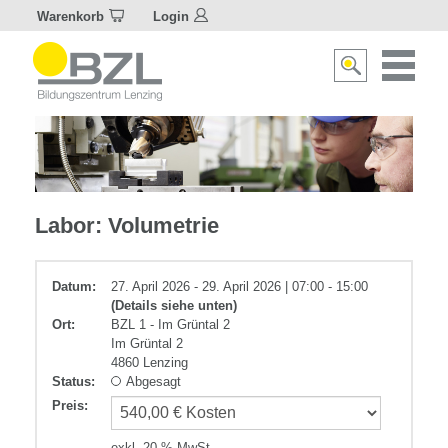
Warenkorb
Login
Naviagat
Suche
aktivier
aktivieren/deakti
Chemie
Labor: Volumetrie
Datum:
27. April 2026 - 29. April 2026 | 07:00 - 15:00
(Details siehe unten)
Ort:
BZL 1 - Im Grüntal 2
Im Grüntal 2
4860 Lenzing
Status:
Abgesagt
Preis
:
exkl. 20 % MwSt.