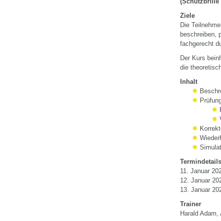
(Schutzbrille
Ziele
Die Teilnehme
beschreiben, 
fachgerecht d
Der Kurs beinh
die theoretis
Inhalt
Beschr
Prüfung
Korrekt
Wiederh
Simula
Termindetail
11. Januar 202
12. Januar 202
13. Januar 202
Trainer
Harald Adam,