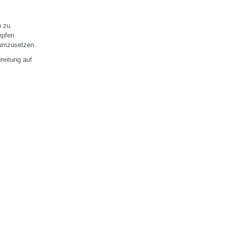
n zu
mpfen
 umzusetzen.
reitung auf