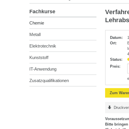
Chemie
Verfahr
Fachkurse
Lehrabs
Chemie
Metall
Datum:
Ort:
Elektrotechnik
Kunststoff
Status:
Preis
:
IT-Anwendung
Zusatzqualifikationen
Zum Waren
Druckver
Voraussetzu
Bitte bringe