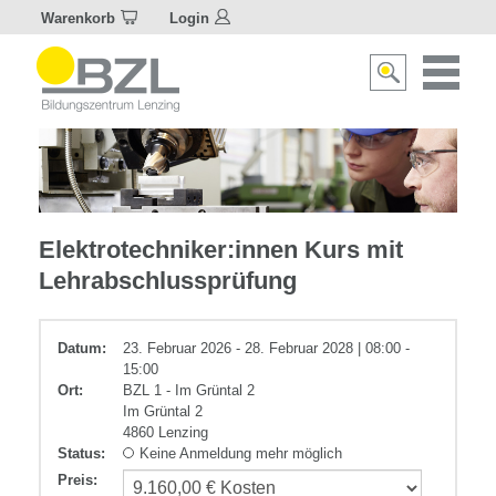
Warenkorb
Login
Naviagat
Suche
aktivier
aktivieren/deakti
Elektrotechnik
Elektrotechniker:innen Kurs mit
Lehrabschlussprüfung
Datum:
23. Februar 2026 - 28. Februar 2028 | 08:00 -
15:00
Ort:
BZL 1 - Im Grüntal 2
Im Grüntal 2
4860 Lenzing
Status:
Keine Anmeldung mehr möglich
Preis
: