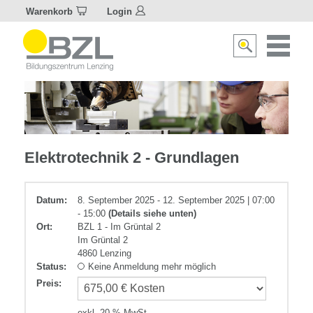
Warenkorb
Login
Naviagat
Suche
aktivier
aktivieren/deakti
Elektrotechnik
Elektrotechnik 2 - Grundlagen
Datum:
8. September 2025 - 12. September 2025 | 07:00
- 15:00
(Details siehe unten)
Ort:
BZL 1 - Im Grüntal 2
Im Grüntal 2
4860 Lenzing
Status:
Keine Anmeldung mehr möglich
Preis
:
exkl. 20 % MwSt.