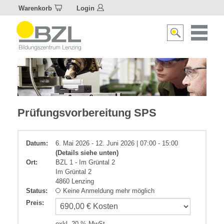
Warenkorb
Login
Naviagat
Suche
aktivier
aktivieren/deakti
Elektrotechnik
Prüfungsvorbereitung SPS
Datum:
6. Mai 2026 - 12. Juni 2026 | 07:00 - 15:00
(Details siehe unten)
Ort:
BZL 1 - Im Grüntal 2
Im Grüntal 2
4860 Lenzing
Status:
Keine Anmeldung mehr möglich
Preis
:
exkl. 20 % MwSt.