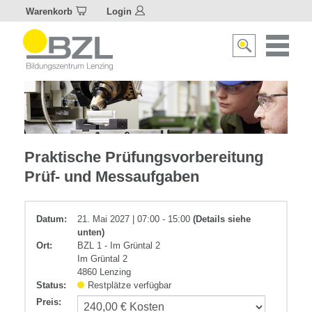
Warenkorb
Login
Naviagat
Suche
aktivier
aktivieren/deakti
Elektrotechnik
Praktische Prüfungsvorbereitung
Prüf- und Messaufgaben
Datum:
21. Mai 2027 | 07:00 - 15:00
(Details siehe
unten)
Ort:
BZL 1 - Im Grüntal 2
Im Grüntal 2
4860 Lenzing
Status:
Restplätze verfügbar
Preis
: