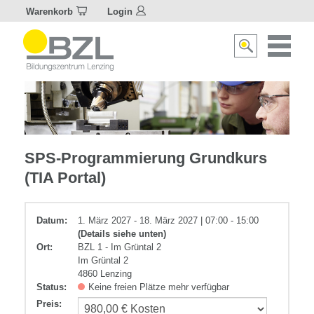
Warenkorb
Login
Naviagat
Suche
aktivier
aktivieren/deakti
Elektrotechnik
SPS-Programmierung Grundkurs
(TIA Portal)
Datum:
1. März 2027 - 18. März 2027 | 07:00 - 15:00
(Details siehe unten)
Ort:
BZL 1 - Im Grüntal 2
Im Grüntal 2
4860 Lenzing
Status:
Keine freien Plätze mehr verfügbar
Preis
: