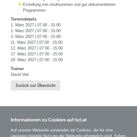
Erstellung von strukturierten und gut dokumentierten
Programmen
Termindetails
1. März 2027 | 07:00 - 15:00
2. März 2027 | 07:00 - 15:00
3. März 2027 | 07:00 - 15:00
11. März 2027 | 07:00 - 15:00
12. März 2027 | 07:00 - 15:00
17. März 2027 | 07:00 - 15:00
18. März 2027 | 07:00 - 15:00
Trainer
David Veit
Zurück zur Übersicht
Informationen zu Cookies auf bzl.at
BZL - Bildungszentrum Lenzing GmbH
Im Grüntal 2
A-4860 Lenzing
Auf unserer Webseite verwenden wir Cookies, die für eine
T: 07672 701-3531
uneingeschränkte Nutzung der Webseite erforderlich sind. Sofern