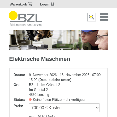
Warenkorb
Login
Naviagat
Suche
aktivier
aktivieren/deakti
Elektrotechnik
Elektrische Maschinen
Datum:
9. November 2026 - 13. November 2026 | 07:00 -
15:00
(Details siehe unten)
Ort:
BZL 1 - Im Grüntal 2
Im Grüntal 2
4860 Lenzing
Status:
Keine freien Plätze mehr verfügbar
Preis
:
exkl. 20 % MwSt.