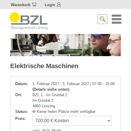
Warenkorb
Login
Naviagat
Suche
aktivier
aktivieren/deakti
Elektrotechnik
Elektrische Maschinen
Datum:
1. Februar 2027 - 5. Februar 2027 | 07:00 - 15:00
(Details siehe unten)
Ort:
BZL 1 - Im Grüntal 2
Im Grüntal 2
4860 Lenzing
Status:
Keine freien Plätze mehr verfügbar
Preis
:
exkl. 20 % MwSt.