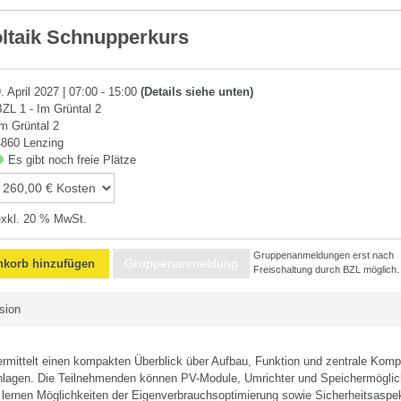
ltaik Schnupperkurs
. April 2027 | 07:00 - 15:00
(Details siehe unten)
BZL 1 - Im Grüntal 2
Im Grüntal 2
4860 Lenzing
Es gibt noch freie Plätze
exkl. 20 % MwSt.
Gruppenanmeldungen erst nach
Gruppenanmeldung
korb hinzufügen
Freischaltung durch BZL möglich.
sion
ermittelt einen kompakten Überblick über Aufbau, Funktion und zentrale Kom
nlagen. Die Teilnehmenden können PV-Module, Umrichter und Speichermöglic
 lernen Möglichkeiten der Eigenverbrauchsoptimierung sowie Sicherheitsasp