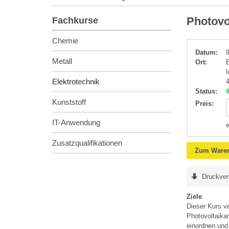
Elektrotechnik
Photovo
Fachkurse
Chemie
Datum:
9
Metall
Ort:
Elektrotechnik
Status:
Kunststoff
Preis
:
IT-Anwendung
Zusatzqualifikationen
Zum Waren
Druckver
Ziele
Dieser Kurs v
Photovoltaika
einordnen und