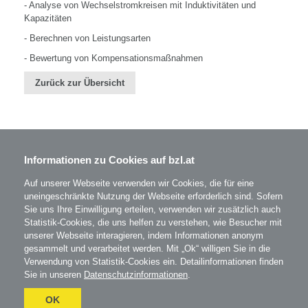
- Analyse von Wechselstromkreisen mit Induktivitäten und
Kapazitäten
- Berechnen von Leistungsarten
- Bewertung von Kompensationsmaßnahmen
Zurück zur Übersicht
Informationen zu Cookies auf bzl.at
BZL - Bildungszentrum Lenzing GmbH
Im Grüntal 2
A-4860 Lenzing
Auf unserer Webseite verwenden wir Cookies, die für eine
T: 07672 701-3531
uneingeschränkte Nutzung der Webseite erforderlich sind. Sofern
office@bzl.at
Sie uns Ihre Einwilligung erteilen, verwenden wir zusätzlich auch
Statistik-Cookies, die uns helfen zu verstehen, wie Besucher mit
unserer Webseite interagieren, indem Informationen anonym
BZL
auf Facebook
gesammelt und verarbeitet werden. Mit „Ok“ willigen Sie in die
BZL
auf Instagram
Verwendung von Statistik-Cookies ein. Detailinformationen finden
Sie in unseren
Datenschutzinformationen
.
AGB
Impressum
Datenschutz
OK
Umgesetzt