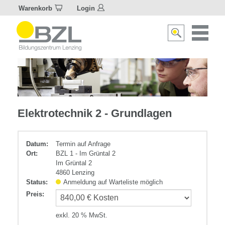
Warenkorb
Login
Naviagat
Suche
aktivier
aktivieren/deakti
Elektrotechnik
Elektrotechnik 2 - Grundlagen
Datum:
Termin auf Anfrage
Ort:
BZL 1 - Im Grüntal 2
Im Grüntal 2
4860 Lenzing
Status:
Anmeldung auf Warteliste möglich
Preis
:
exkl. 20 % MwSt.