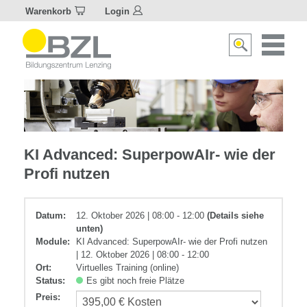
Warenkorb
Login
Naviagat
Suche
aktivier
aktivieren/deakti
IT-
KI Advanced: SuperpowAIr- wie der
Anwendung
Profi nutzen
Datum:
12. Oktober 2026 | 08:00 - 12:00
(Details siehe
unten)
Module:
KI Advanced: SuperpowAIr- wie der Profi nutzen
| 12. Oktober 2026 | 08:00 - 12:00
Ort:
Virtuelles Training (online)
Status:
Es gibt noch freie Plätze
Preis
: