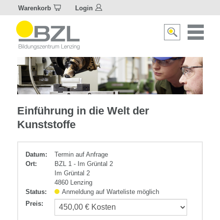
Warenkorb
Login
Naviagat
Suche
aktivier
aktivieren/deakti
Kunststoff
Einführung in die Welt der
Kunststoffe
Datum:
Termin auf Anfrage
Ort:
BZL 1 - Im Grüntal 2
Im Grüntal 2
4860 Lenzing
Status:
Anmeldung auf Warteliste möglich
Preis
: