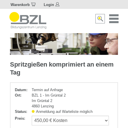
Warenkorb
Login
Naviagat
Suche
aktivier
aktivieren/deakti
Kunststoff
Spritzgießen komprimiert an einem
Tag
Datum:
Termin auf Anfrage
Ort:
BZL 1 - Im Grüntal 2
Im Grüntal 2
4860 Lenzing
Status:
Anmeldung auf Warteliste möglich
Preis
: