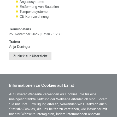
Angusssysteme
Entformung von Bauteilen
Temperiersysteme
CE-Kennzeichnung
Termindetails
25. November 2026 | 07:30 - 15:30
Trainer
Anja Doninger
Zurück zur Übersicht
Informationen zu Cookies auf bzl.at
BZL - Bildungszentrum Lenzing GmbH
Im Grüntal 2
A-4860 Lenzing
Auf unserer Webseite verwenden wir Cookies, die für eine
T: 07672 701-3531
uneingeschränkte Nutzung der Webseite erforderlich sind. Sofern
office@bzl.at
Sie uns Ihre Einwilligung erteilen, verwenden wir zusätzlich auch
Statistik-Cookies, die uns helfen zu verstehen, wie Besucher mit
unserer Webseite interagieren, indem Informationen anonym
BZL
auf Facebook