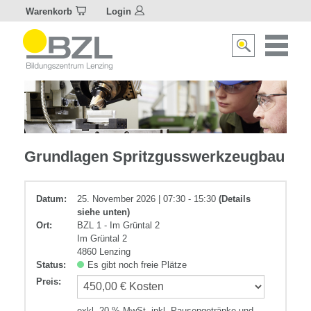
Warenkorb
Login
Naviagat
Suche
aktivier
aktivieren/deakti
Kunststoff
Grundlagen Spritzgusswerkzeugbau
Datum:
25. November 2026 | 07:30 - 15:30
(Details
siehe unten)
Ort:
BZL 1 - Im Grüntal 2
Im Grüntal 2
4860 Lenzing
Status:
Es gibt noch freie Plätze
Preis
:
exkl. 20 % MwSt. inkl. Pausengetränke und