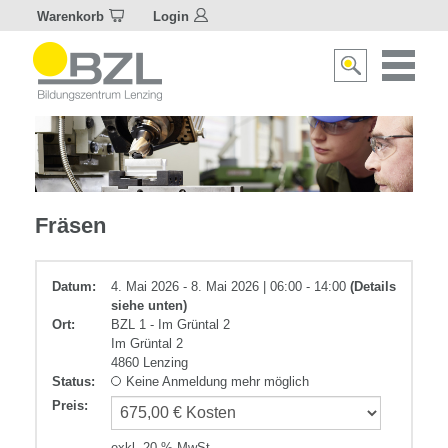
Warenkorb
Login
Naviagat
Suche
aktivier
aktivieren/deakti
Metall
Fräsen
Datum:
4. Mai 2026 - 8. Mai 2026 | 06:00 - 14:00
(Details
siehe unten)
Ort:
BZL 1 - Im Grüntal 2
Im Grüntal 2
4860 Lenzing
Status:
Keine Anmeldung mehr möglich
Preis
:
exkl. 20 % MwSt.