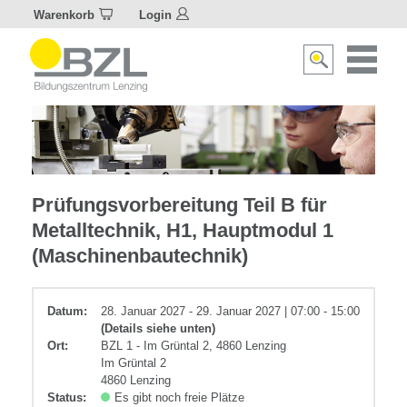
Warenkorb
Login
Naviagat
Suche
aktivier
aktivieren/deakti
Metall
Prüfungsvorbereitung Teil B für
Metalltechnik, H1, Hauptmodul 1
(Maschinenbautechnik)
Datum:
28. Januar 2027 - 29. Januar 2027 | 07:00 - 15:00
(Details siehe unten)
Ort:
BZL 1 - Im Grüntal 2, 4860 Lenzing
Im Grüntal 2
4860 Lenzing
Status:
Es gibt noch freie Plätze