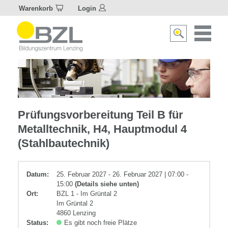
Warenkorb
Login
Naviagat
Suche
aktivier
aktivieren/deakti
Metall
Prüfungsvorbereitung Teil B für
Metalltechnik, H4, Hauptmodul 4
(Stahlbautechnik)
Datum:
25. Februar 2027 - 26. Februar 2027 | 07:00 -
15:00
(Details siehe unten)
Ort:
BZL 1 - Im Grüntal 2
Im Grüntal 2
4860 Lenzing
Status:
Es gibt noch freie Plätze