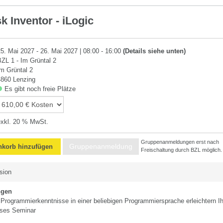
k Inventor - iLogic
25. Mai 2027 - 26. Mai 2027 | 08:00 - 16:00
(Details siehe unten)
BZL 1 - Im Grüntal 2
Im Grüntal 2
4860 Lenzing
Es gibt noch freie Plätze
exkl. 20 % MwSt.
Gruppenanmeldungen erst nach
Gruppenanmeldung
korb hinzufügen
Freischaltung durch BZL möglich.
sion
ngen
Programmierkenntnisse in einer beliebigen Programmiersprache erleichtern I
ieses Seminar