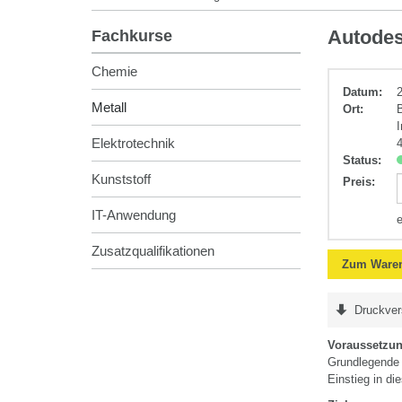
Metall
Autodes
Fachkurse
Chemie
Datum:
Metall
Ort:
Elektrotechnik
Status:
Kunststoff
Preis
:
IT-Anwendung
Zusatzqualifikationen
Zum Waren
Druckver
Voraussetzu
Grundlegende 
Einstieg in d