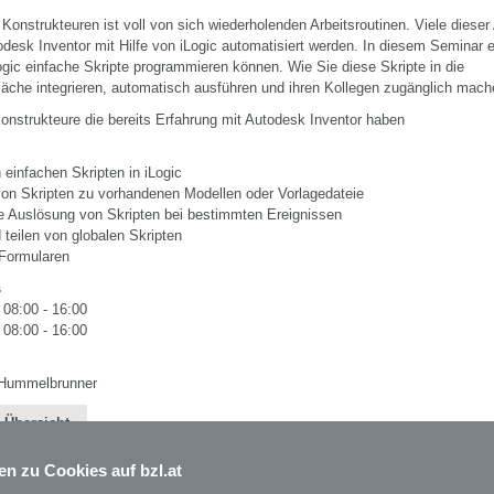
 Konstrukteuren ist voll von sich wiederholenden Arbeitsroutinen. Viele dieser
desk Inventor mit Hilfe von iLogic automatisiert werden. In diesem Seminar e
ogic einfache Skripte programmieren können. Wie Sie diese Skripte in die
läche integrieren, automatisch ausführen und ihren Kollegen zugänglich mac
onstrukteure die bereits Erfahrung mit Autodesk Inventor haben
n einfachen Skripten in iLogic
von Skripten zu vorhandenen Modellen oder Vorlagedateie
e Auslösung von Skripten bei bestimmten Ereignissen
d teilen von globalen Skripten
 Formularen
s
 08:00 - 16:00
 08:00 - 16:00
h Hummelbrunner
 Übersicht
en zu Cookies auf bzl.at