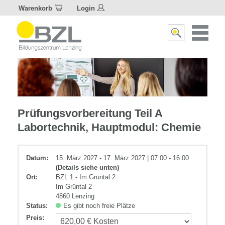
Warenkorb
Login
Naviagat
Suche
aktivier
aktivieren/deakti
Chemie
Prüfungsvorbereitung Teil A
und
Labortechnik, Hauptmodul: Chemie
Verfahrenstechnik
Datum:
15. März 2027 - 17. März 2027 | 07:00 - 16:00
(Details siehe unten)
Ort:
BZL 1 - Im Grüntal 2
Im Grüntal 2
4860 Lenzing
Status:
Es gibt noch freie Plätze
Preis
: