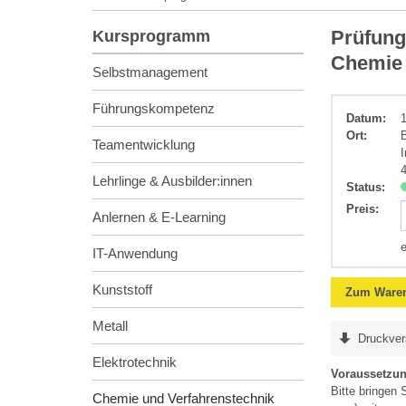
Chemie
Prüfung
Kursprogramm
und
Chemie
Verfahrenstec
Selbstmanagement
Führungskompetenz
Datum:
Ort:
Teamentwicklung
Lehrlinge & Ausbilder:innen
Status:
Preis
:
Anlernen & E-Learning
IT-Anwendung
Kunststoff
Zum Waren
Metall
Druckver
Elektrotechnik
Voraussetzu
Bitte bringen 
Chemie und Verfahrenstechnik