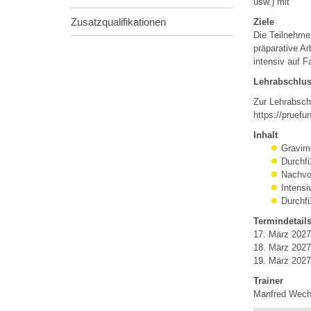
usw.) mit
Zusatzqualifikationen
Ziele
Die Teilnehme
präparative A
intensiv auf 
Lehrabschlus
Zur Lehrabsch
https://pruef
Inhalt
Gravim
Durchfü
Nachvo
Intens
Durchfü
Termindetail
17. März 2027 
18. März 2027 
19. März 2027 
Trainer
Manfred Wech