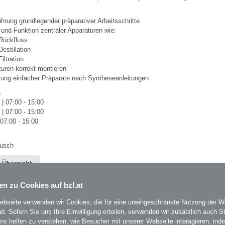
hrung grundlegender präparativer Arbeitsschritte
und Funktion zentraler Apparaturen wie:
Rückfluss
Destillation
Filtration
uren korrekt montieren
lung einfacher Präparate nach Syntheseanleitungen
s
| 07:00 - 15:00
| 07:00 - 15:00
 07:00 - 15:00
Pusch
 Übersicht
en zu Cookies auf bzl.at
ebseite verwenden wir Cookies, die für eine uneingeschränkte Nutzung der W
ind. Sofern Sie uns Ihre Einwilligung erteilen, verwenden wir zusätzlich auch St
uns helfen zu verstehen, wie Besucher mit unserer Webseite interagieren, ind
BZL
- Bildungszentrum Lenzing
auf Facebook