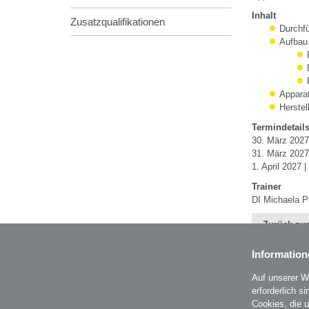
Inhalt
Zusatzqualifikationen
Durchfü
Aufbau 
Apparat
Herstel
Termindetail
30. März 2027 
31. März 2027 
1. April 2027 |
Trainer
DI Michaela 
Zurück zur
Information
Auf unserer W
erforderlich s
BZL - Bildungszentrum Lenzing GmbH
Cookies, die 