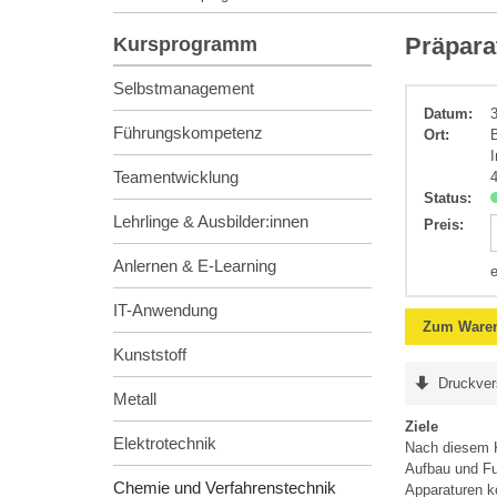
Chemie
Präpara
Kursprogramm
und
Verfahrenstec
Selbstmanagement
Datum:
3
Führungskompetenz
Ort:
Teamentwicklung
Status:
Lehrlinge & Ausbilder:innen
Preis
:
Anlernen & E-Learning
IT-Anwendung
Zum Waren
Kunststoff
Druckver
Metall
Ziele
Elektrotechnik
Nach diesem K
Aufbau und Fun
Chemie und Verfahrenstechnik
Apparaturen k