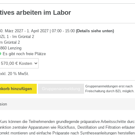
tives arbeiten im Labor
hnik
0. März 2027 - 1. April 2027 | 07:00 - 15:00
(Details siehe unten)
BZL 1 - Im Grüntal 2
Im Grüntal 2
4860 Lenzing
Es gibt noch freie Plätze
exkl. 20 % MwSt.
Gruppenanmeldungen erst nach
Gruppenanmeldung
korb hinzufügen
Freischaltung durch BZL möglich.
sion
urs können die Teilnehmenden grundlegende präparative Arbeitsschritte durc
ktion zentraler Apparaturen wie Rückfluss, Destillation und Filtration erläuter
orrekt montieren und einfache Präparate nach Syntheseanleitungen herstellen