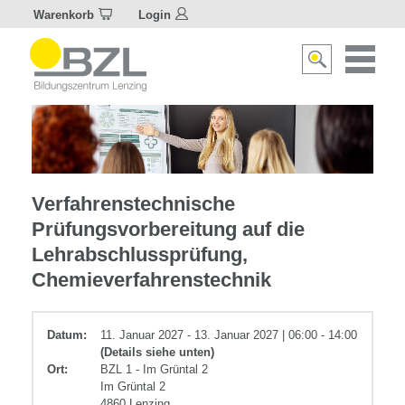
Warenkorb
Login
Naviagat
Suche
aktivier
aktivieren/deakti
Chemie
Verfahrenstechnische
und
Prüfungsvorbereitung auf die
Verfahrenstechnik
Lehrabschlussprüfung,
Chemieverfahrenstechnik
Datum:
11. Januar 2027 - 13. Januar 2027 | 06:00 - 14:00
(Details siehe unten)
Ort:
BZL 1 - Im Grüntal 2
Im Grüntal 2
4860 Lenzing