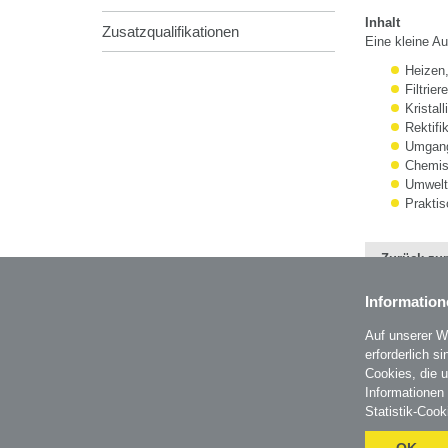
Inhalt
Zusatzqualifikationen
Eine kleine A
Heizen
Filtrie
Kristal
Rektifik
Umgang
Chemis
Umwelt
Praktis
Zurück zur
Information
Auf unserer W
erforderlich s
BZL - Bildungszentrum Lenzing GmbH
Cookies, die 
Im Grüntal 2
Informationen
A-4860 Lenzing
Statistik-Cook
T: 07672 701-3531
office@bzl.at