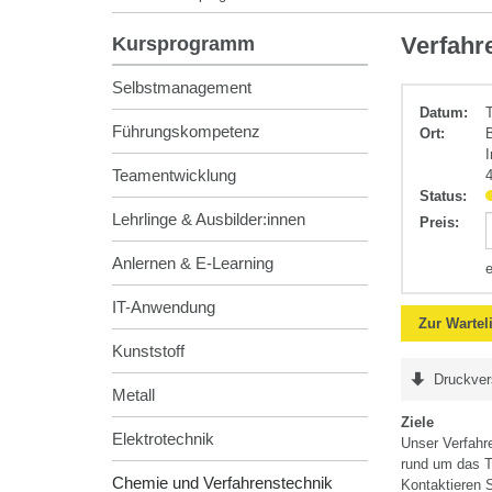
Chemie
Verfahr
Kursprogramm
und
Verfahrenstec
Selbstmanagement
Datum:
Führungskompetenz
Ort:
Teamentwicklung
Status:
Lehrlinge & Ausbilder:innen
Preis
:
Anlernen & E-Learning
IT-Anwendung
Zur Wartel
Kunststoff
Druckver
Metall
Ziele
Elektrotechnik
Unser Verfahr
rund um das T
Chemie und Verfahrenstechnik
Kontaktieren 