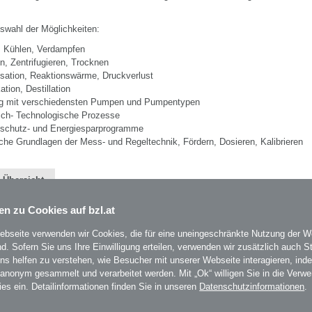
uswahl der Möglichkeiten:
, Kühlen, Verdampfen
ren, Zentrifugieren, Trocknen
lisation, Reaktionswärme, Druckverlust
ation, Destillation
 mit verschiedensten Pumpen und Pumpentypen
ch- Technologische Prozesse
schutz- und Energiesparprogramme
che Grundlagen der Mess- und Regeltechnik, Fördern, Dosieren, Kalibrieren
 Übersicht
en zu Cookies auf bzl.at
ebseite verwenden wir Cookies, die für eine uneingeschränkte Nutzung der W
ind. Sofern Sie uns Ihre Einwilligung erteilen, verwenden wir zusätzlich auch St
uns helfen zu verstehen, wie Besucher mit unserer Webseite interagieren, ind
BZL
- Bildungszentrum Lenzing
auf Facebook
Um
 anonym gesammelt und verarbeitet werden. Mit „Ok“ willigen Sie in die Verw
BZL
- Bildungszentrum Lenzing
auf Instagram
mi
ies ein. Detailinformationen finden Sie in unseren
Datenschutzinformationen
.
es
un