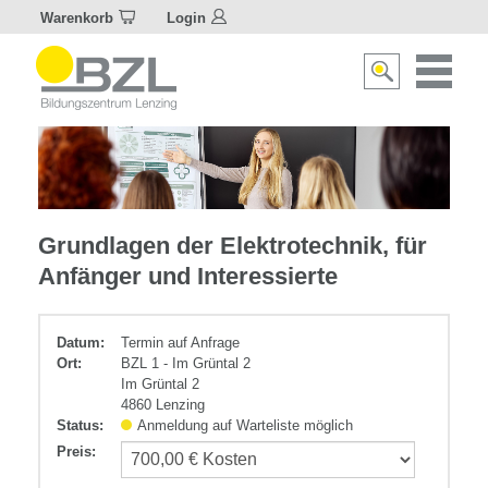
Warenkorb
Login
Naviagat
Suche
aktivier
aktivieren/deakti
Elektrotechnik
Grundlagen der Elektrotechnik, für
Anfänger und Interessierte
Datum:
Termin auf Anfrage
Ort:
BZL 1 - Im Grüntal 2
Im Grüntal 2
4860 Lenzing
Status:
Anmeldung auf Warteliste möglich
Preis
: