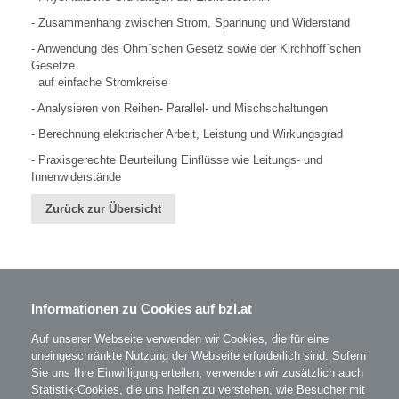
- Zusammenhang zwischen Strom, Spannung und Widerstand
- Anwendung des Ohm´schen Gesetz sowie der Kirchhoff´schen
Gesetze
auf einfache Stromkreise
- Analysieren von Reihen- Parallel- und Mischschaltungen
- Berechnung elektrischer Arbeit, Leistung und Wirkungsgrad
- Praxisgerechte Beurteilung Einflüsse wie Leitungs- und
Innenwiderstände
Zurück zur Übersicht
Informationen zu Cookies auf bzl.at
BZL - Bildungszentrum Lenzing GmbH
Im Grüntal 2
A-4860 Lenzing
Auf unserer Webseite verwenden wir Cookies, die für eine
T: 07672 701-3531
uneingeschränkte Nutzung der Webseite erforderlich sind. Sofern
office@bzl.at
Sie uns Ihre Einwilligung erteilen, verwenden wir zusätzlich auch
Statistik-Cookies, die uns helfen zu verstehen, wie Besucher mit