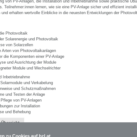
ng von PV-Anlagen, die Installation und Inbetriebnahme sowie praktische Üb
s. Teilnehmer:innen lernen, wie sie eine PV-Anlage sicher und effizient install
und erhalten wertvolle Einblicke in die neuesten Entwicklungen der Photovolt
die Photovoltaik
der Solarenergie und Photovoltaik
ise von Solarzellen
e Arten von Photovoltaikanlagen
ber die Komponenten einer PV-Anlage
lyse und Ausrichtung der Module
igneter Module und Wechselrichter
nd Inbetriebnahme
 Solarmodule und Verkabelung
shinweise und Schutzmaßnahmen
hme und Testen der Anlage
 Pflege von PV-Anlagen
bungen zur Installation
ose und Behebung
 Übersicht
en zu Cookies auf bzl.at