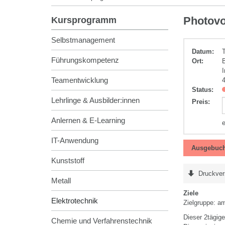
Elektrotechnik
Photovo
Kursprogramm
Selbstmanagement
Datum:
Führungskompetenz
Ort:
Teamentwicklung
Status:
Lehrlinge & Ausbilder:innen
Preis
:
Anlernen & E-Learning
IT-Anwendung
Ausgebuch
Kunststoff
Druckver
Metall
Ziele
Elektrotechnik
Zielgruppe: a
Dieser 2tägig
Chemie und Verfahrenstechnik