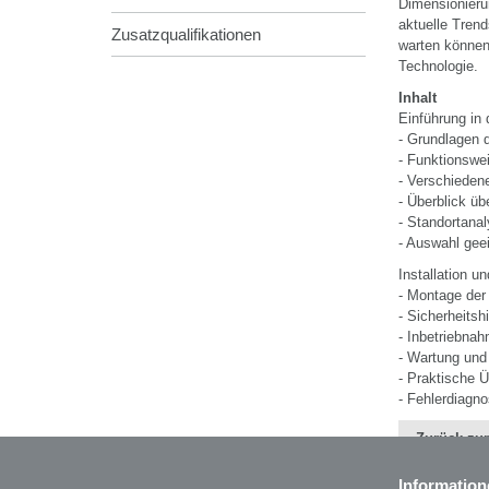
Dimensionieru
aktuelle Trend
Zusatzqualifikationen
warten können 
Technologie.
Inhalt
Einführung in 
- Grundlagen 
- Funktionswe
- Verschieden
- Überblick ü
- Standortana
- Auswahl gee
Installation u
- Montage der
- Sicherheit
- Inbetriebna
- Wartung und
- Praktische Ü
- Fehlerdiagn
Zurück zur
Information