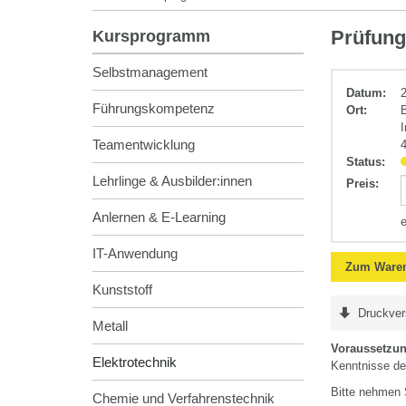
Elektrotechnik
Prüfung
Kursprogramm
Selbstmanagement
Datum:
2
Führungskompetenz
Ort:
Teamentwicklung
Status:
Lehrlinge & Ausbilder:innen
Preis
:
Anlernen & E-Learning
IT-Anwendung
Zum Waren
Kunststoff
Druckver
Metall
Voraussetzu
Elektrotechnik
Kenntnisse de
Bitte nehmen 
Chemie und Verfahrenstechnik