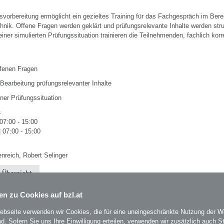
svorbereitung ermöglicht ein gezieltes Training für das Fachgespräch im Bere
hnik. Offene Fragen werden geklärt und prüfungsrelevante Inhalte werden stru
 einer simulierten Prüfungssituation trainieren die Teilnehmenden, fachlich korr
ffenen Fragen
e Bearbeitung prüfungsrelevanter Inhalte
iner Prüfungssituation
s
 07:00 - 15:00
| 07:00 - 15:00
nreich, Robert Selinger
 Übersicht
en zu Cookies auf bzl.at
ebseite verwenden wir Cookies, die für eine uneingeschränkte Nutzung der W
ind. Sofern Sie uns Ihre Einwilligung erteilen, verwenden wir zusätzlich auch St