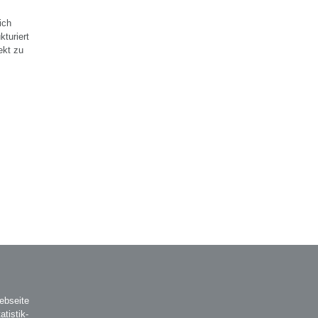
ich
kturiert
ekt zu
ebseite
atistik-