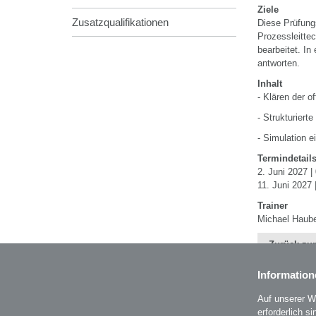
Ziele
Zusatzqualifikationen
Diese Prüfung
Prozessleittec
bearbeitet. In
antworten.
Inhalt
- Klären der o
- Strukturiert
- Simulation e
Termindetail
2. Juni 2027 |
11. Juni 2027 
Trainer
Michael Haube
Zurück zur
Information
Auf unserer W
erforderlich s