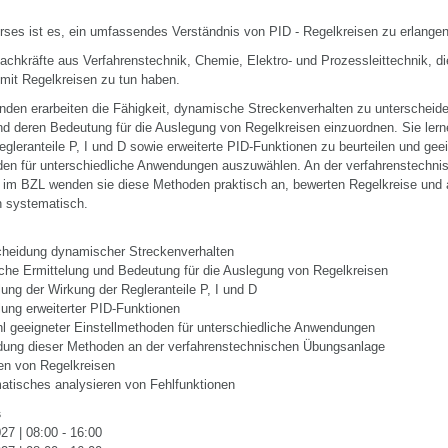
urses ist es, ein umfassendes Verständnis von PID - Regelkreisen zu erlange
achkräfte aus Verfahrenstechnik, Chemie, Elektro- und Prozessleittechnik, 
t mit Regelkreisen zu tun haben.
nden erarbeiten die Fähigkeit, dynamische Streckenverhalten zu unterscheide
und deren Bedeutung für die Auslegung von Regelkreisen einzuordnen. Sie lern
gleranteile P, I und D sowie erweiterte PID-Funktionen zu beurteilen und gee
den für unterschiedliche Anwendungen auszuwählen. An der verfahrenstechni
im BZL wenden sie diese Methoden praktisch an, bewerten Regelkreise und 
n systematisch.
cheidung dynamischer Streckenverhalten
che Ermittelung und Bedeutung für die Auslegung von Regelkreisen
lung der Wirkung der Regleranteile P, I und D
lung erweiterter PID-Funktionen
l geeigneter Einstellmethoden für unterschiedliche Anwendungen
ung dieser Methoden an der verfahrenstechnischen Übungsanlage
en von Regelkreisen
atisches analysieren von Fehlfunktionen
s
27 | 08:00 - 16:00