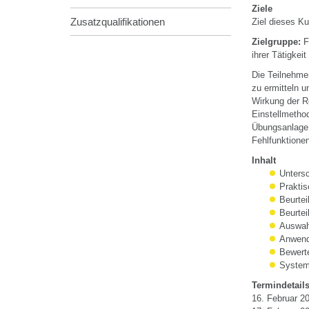
Ziele
Zusatzqualifikationen
Ziel dieses K
Zielgruppe:
F
ihrer Tätigkei
Die Teilnehme
zu ermitteln 
Wirkung der Re
Einstellmetho
Übungsanlage 
Fehlfunktione
Inhalt
Unters
Praktis
Beurtei
Beurtei
Auswah
Anwend
Bewert
System
Termindetail
16. Februar 20