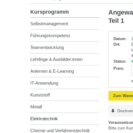
Elektrotechnik
Angewan
Kursprogramm
Teil 1
Selbstmanagement
Führungskompetenz
Datum:
Ort:
Teamentwicklung
Lehrlinge & Ausbilder:innen
Status:
Preis
:
Anlernen & E-Learning
IT-Anwendung
Kunststoff
Zum Waren
Metall
Druckver
Elektrotechnik
Voraussetzu
Bitte zum Kur
Chemie und Verfahrenstechnik