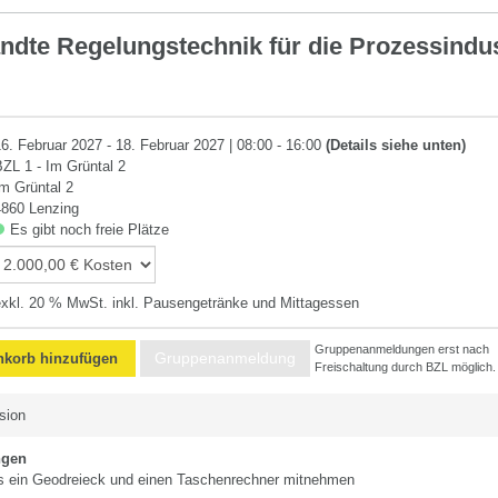
dte Regelungstechnik für die Prozessindus
16. Februar 2027 - 18. Februar 2027 | 08:00 - 16:00
(Details siehe unten)
BZL 1 - Im Grüntal 2
Im Grüntal 2
4860 Lenzing
Es gibt noch freie Plätze
exkl. 20 % MwSt. inkl. Pausengetränke und Mittagessen
Gruppenanmeldungen erst nach
Gruppenanmeldung
korb hinzufügen
Freischaltung durch BZL möglich.
sion
ngen
s ein Geodreieck und einen Taschenrechner mitnehmen