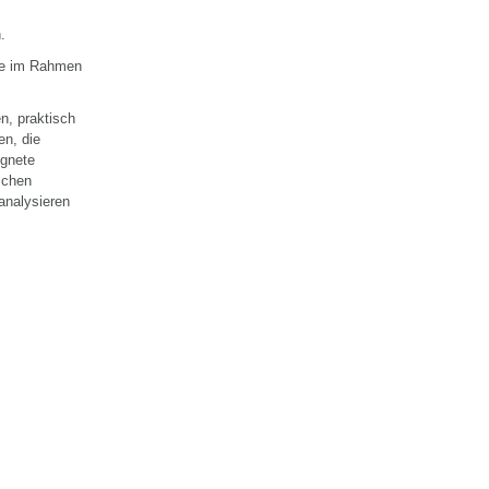
n.
die im Rahmen
n, praktisch
en, die
ignete
schen
analysieren