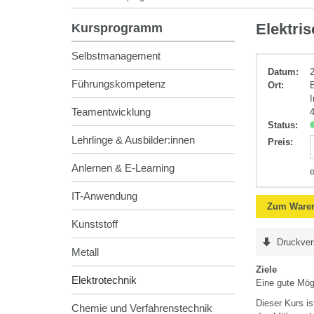
Elektrotechnik
Elektri
Kursprogramm
Selbstmanagement
Datum:
Führungskompetenz
Ort:
Teamentwicklung
Status:
Lehrlinge & Ausbilder:innen
Preis
:
Anlernen & E-Learning
IT-Anwendung
Zum Waren
Kunststoff
Druckver
Metall
Ziele
Elektrotechnik
Eine gute Mögl
Dieser Kurs is
Chemie und Verfahrenstechnik