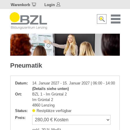
Warenkorb
Login
Naviagat
Suche
aktivier
aktivieren/deakti
Elektrotechnik
Pneumatik
Datum:
14. Januar 2027 - 15. Januar 2027 | 06:00 - 14:00
(Details siehe unten)
Ort:
BZL 1 - Im Grüntal 2
Im Grüntal 2
4860 Lenzing
Status:
Restplätze verfügbar
Preis
:
exkl. 20 % MwSt.