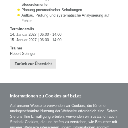
Steuerelemente
Planung pneumatischer Schaltungen
Aufbau, Prüfung und systematische Analysierung auf
Fehler
Termindetails
14. Januar 2027 | 06:00 - 14:00
15. Januar 2027 | 06:00 - 14:00
Trainer
Robert Selinger
Zurück zur Übersicht
Informationen zu Cookies auf bzl.at
BZL - Bildungszentrum Lenzing GmbH
Im Grüntal 2
A-4860 Lenzing
Auf unserer Webseite verwenden wir Cookies, die für eine
T: 07672 701-3531
uneingeschränkte Nutzung der Webseite erforderlich sind. Sofern
office@bzl.at
Sie uns Ihre Einwilligung erteilen, verwenden wir zusätzlich auch
Statistik-Cookies, die uns helfen zu verstehen, wie Besucher mit
unserer Webseite interagieren, indem Informationen anonym
BZL
auf Facebook