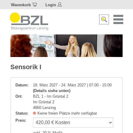
Warenkorb
Login
Naviagat
Suche
aktivier
aktivieren/deakti
Elektrotechnik
Sensorik I
Datum:
18. März 2027 - 24. März 2027 | 07:00 - 15:00
(Details siehe unten)
Ort:
BZL 1 - Im Grüntal 2
Im Grüntal 2
4860 Lenzing
Status:
Keine freien Plätze mehr verfügbar
Preis
:
exkl. 20 % MwSt.