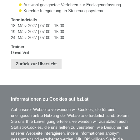
Auswahl geeignetee Verfahren zur Endlagenerfassung
Korrekte Integrierung in Steuerungssysteme
Termindetails
18. März 2027 | 07:00 - 15:00
19. März 2027 | 07:00 - 15:00
24. März 2027 | 07:00 - 15:00
Trainer
David Veit
Zurück zur Übersicht
Informationen zu Cookies auf bzl.at
BZL - Bildungszentrum Lenzing GmbH
Im Grüntal 2
A-4860 Lenzing
Auf unserer Webseite verwenden wir Cookies, die für eine
T: 07672 701-3531
uneingeschränkte Nutzung der Webseite erforderlich sind. Sofern
office@bzl.at
Sie uns Ihre Einwilligung erteilen, verwenden wir zusätzlich auch
Statistik-Cookies, die uns helfen zu verstehen, wie Besucher mit
unserer Webseite interagieren, indem Informationen anonym
BZL
auf Facebook
gesammelt und verarbeitet werden. Mit „Ok“ willigen Sie in die