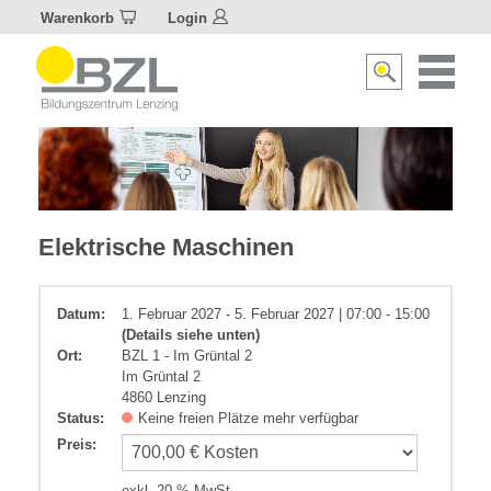
Warenkorb
Login
Naviagat
Suche
aktivier
aktivieren/deakti
Elektrotechnik
Elektrische Maschinen
Datum:
1. Februar 2027 - 5. Februar 2027 | 07:00 - 15:00
(Details siehe unten)
Ort:
BZL 1 - Im Grüntal 2
Im Grüntal 2
4860 Lenzing
Status:
Keine freien Plätze mehr verfügbar
Preis
:
exkl. 20 % MwSt.