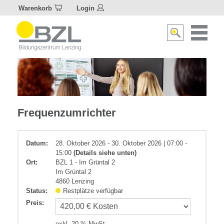
Warenkorb
Login
Naviagat
Suche
aktivier
aktivieren/deakti
Elektrotechnik
Frequenzumrichter
Datum:
28. Oktober 2026 - 30. Oktober 2026 | 07:00 -
15:00
(Details siehe unten)
Ort:
BZL 1 - Im Grüntal 2
Im Grüntal 2
4860 Lenzing
Status:
Restplätze verfügbar
Preis
:
exkl. 20 % MwSt.