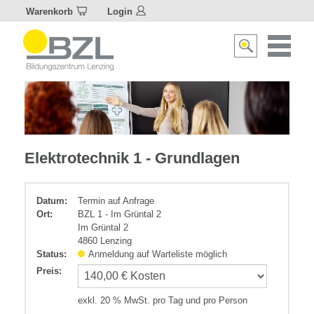
Warenkorb
Login
Naviagat
Suche
aktivier
aktivieren/deakti
Elektrotechnik
Elektrotechnik 1 - Grundlagen
Datum:
Termin auf Anfrage
Ort:
BZL 1 - Im Grüntal 2
Im Grüntal 2
4860 Lenzing
Status:
Anmeldung auf Warteliste möglich
Preis
:
exkl. 20 % MwSt. pro Tag und pro Person