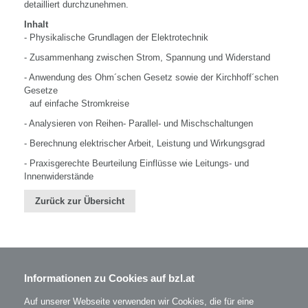
detailliert durchzunehmen.
Inhalt
- Physikalische Grundlagen der Elektrotechnik
- Zusammenhang zwischen Strom, Spannung und Widerstand
- Anwendung des Ohm´schen Gesetz sowie der Kirchhoff´schen
Gesetze
auf einfache Stromkreise
- Analysieren von Reihen- Parallel- und Mischschaltungen
- Berechnung elektrischer Arbeit, Leistung und Wirkungsgrad
- Praxisgerechte Beurteilung Einflüsse wie Leitungs- und
Innenwiderstände
Zurück zur Übersicht
Informationen zu Cookies auf bzl.at
BZL - Bildungszentrum Lenzing GmbH
Im Grüntal 2
A-4860 Lenzing
Auf unserer Webseite verwenden wir Cookies, die für eine