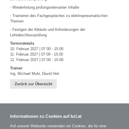
- Wiederholung prüfungsrelevanter Inhalte
- Trainieren des Fachgespräches zu elektropneumatischen
Themen
- Festigen der Abläufe und Anforderungen der
Lehrabschlussprüfung
Termindetails
10. Februar 2027 | 07:00 - 15:00
11. Februar 2027 | 07:00 - 15:00
12. Februar 2027 | 07:00 - 15:00
Trainer
Ing. Michael Muhr, David Veit
Zurück zur Übersicht
Informationen zu Cookies auf bzl.at
BZL - Bildungszentrum Lenzing GmbH
Im Grüntal 2
A-4860 Lenzing
Auf unserer Webseite verwenden wir Cookies, die für eine