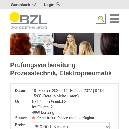
Warenkorb
Login
Naviagat
Suche
aktivier
aktivieren/deakti
Elektrotechnik
Prüfungsvorbereitung
Prozesstechnik, Elektropneumatik
Datum:
10. Februar 2027 - 12. Februar 2027 | 07:00 -
15:00
(Details siehe unten)
Ort:
BZL 1 - Im Grüntal 2
Im Grüntal 2
4860 Lenzing
Status:
Keine freien Plätze mehr verfügbar
Preis
: