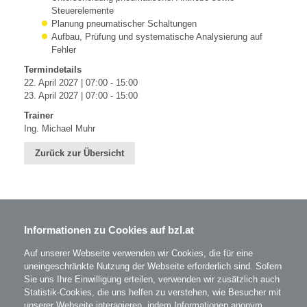
Steuerelemente
Planung pneumatischer Schaltungen
Aufbau, Prüfung und systematische Analysierung auf
Fehler
Termindetails
22. April 2027 | 07:00 - 15:00
23. April 2027 | 07:00 - 15:00
Trainer
Ing. Michael Muhr
Zurück zur Übersicht
Informationen zu Cookies auf bzl.at
BZL - Bildungszentrum Lenzing GmbH
Im Grüntal 2
A-4860 Lenzing
Auf unserer Webseite verwenden wir Cookies, die für eine
T: 07672 701-3531
uneingeschränkte Nutzung der Webseite erforderlich sind. Sofern
office@bzl.at
Sie uns Ihre Einwilligung erteilen, verwenden wir zusätzlich auch
Statistik-Cookies, die uns helfen zu verstehen, wie Besucher mit
unserer Webseite interagieren, indem Informationen anonym
BZL
auf Facebook