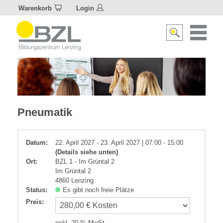
Warenkorb
Login
Naviagat
Suche
aktivier
aktivieren/deakti
Elektrotechnik
Pneumatik
Datum:
22. April 2027 - 23. April 2027 | 07:00 - 15:00
(Details siehe unten)
Ort:
BZL 1 - Im Grüntal 2
Im Grüntal 2
4860 Lenzing
Status:
Es gibt noch freie Plätze
Preis
:
exkl. 20 % MwSt.