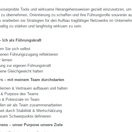
raxiserprobte Tools und wirksame Herangehensweisen gezielt einzusetzen, um
 zu übernehmen, Orientierung zu schaffen und ihre Führungsrolle souverän a
s erarbeiten sie Strategien für den Aufbau tragfähiger Netzwerke im Unterneh
altig zu stärken und langfristig wirksam zu sein.
 Ich als Führungskraft
rn Sie sich selbst
genen Führungszugang reflektieren
v lernen
ung zur eigenen Führungskraft
ene Gleichgewicht halten
rs – mit meinem Team durchstarten
lernen & Vertrauen aufbauen und halten
ld & Purpose des Teams
n & Potenziale im Team
llen wir als Team zusammenarbeiten
eit durch Stabilität & Wertschätzung
sam Schwerpunkte definieren
ness – unser Purpose unsere Ziele