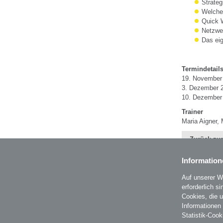
Strateg
Welche
Quick 
Netzwe
Das ei
Termindetail
19. November 
3. Dezember 2
10. Dezember 
Trainer
Maria Aigner,
Zurück zur
Information
Auf unserer W
erforderlich s
BZL - Bildungszentrum Lenzing GmbH
Cookies, die 
Im Grüntal 2
Informationen
A-4860 Lenzing
Statistik-Cook
T: 07672 701-3531