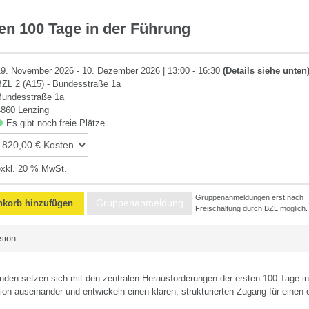
etenz
ten 100 Tage in der Führung
19. November 2026 - 10. Dezember 2026 | 13:00 - 16:30
(Details siehe unten
BZL 2 (A15) - Bundesstraße 1a
Bundesstraße 1a
4860 Lenzing
Es gibt noch freie Plätze
exkl. 20 % MwSt.
Gruppenanmeldungen erst nach
Gruppenanmeldung
korb hinzufügen
Freischaltung durch BZL möglich.
sion
nden setzen sich mit den zentralen Herausforderungen der ersten 100 Tage in
on auseinander und entwickeln einen klaren, strukturierten Zugang für einen 