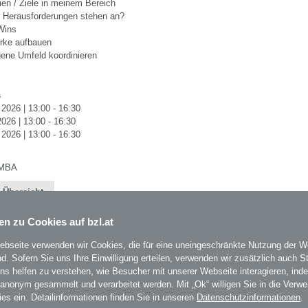
ien / Ziele in meinem Bereich
 Herausforderungen stehen an?
Wins
rke aufbauen
gene Umfeld koordinieren
s
2026 | 13:00 - 16:30
026 | 13:00 - 16:30
2026 | 13:00 - 16:30
 MBA
 Übersicht
en zu Cookies auf bzl.at
ebseite verwenden wir Cookies, die für eine uneingeschränkte Nutzung der W
ind. Sofern Sie uns Ihre Einwilligung erteilen, verwenden wir zusätzlich auch St
uns helfen zu verstehen, wie Besucher mit unserer Webseite interagieren, ind
BZL
- Bildungszentrum Lenzing
auf Facebook
Um
 anonym gesammelt und verarbeitet werden. Mit „Ok“ willigen Sie in die Verw
BZL
- Bildungszentrum Lenzing
auf Instagram
mi
ies ein. Detailinformationen finden Sie in unseren
Datenschutzinformationen
.
es