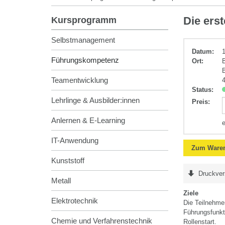
Führungskomp
Die ers
Kursprogramm
Selbstmanagement
Datum:
Führungskompetenz
Ort:
Teamentwicklung
Status:
Lehrlinge & Ausbilder:innen
Preis
:
Anlernen & E-Learning
IT-Anwendung
Zum Waren
Kunststoff
Druckver
Metall
Ziele
Elektrotechnik
Die Teilnehme
Führungsfunkti
Chemie und Verfahrenstechnik
Rollenstart.