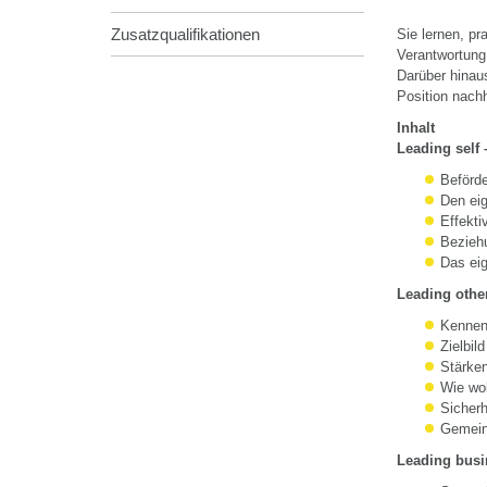
Zusatzqualifikationen
Sie lernen, p
Verantwortung
Darüber hinau
Position nachh
Inhalt
Leading
self
–
Beförde
Den ei
Effekti
Bezieh
Das eig
Leading othe
Kennen
Zielbi
Stärke
Wie wo
Sicherh
Gemein
Leading busi