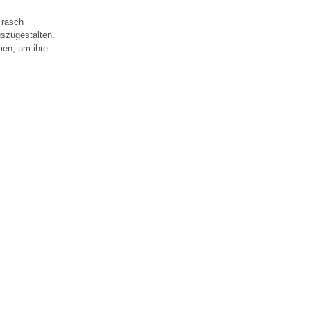
 rasch
uszugestalten.
men, um ihre