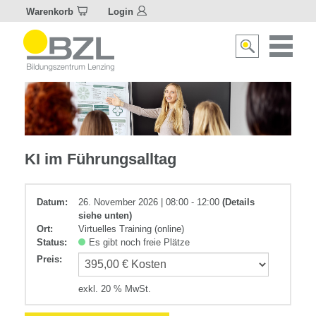
Warenkorb
Login
Naviagat
Suche
aktivier
aktivieren/deakti
Führungskompetenz
KI im Führungsalltag
Datum:
26. November 2026 | 08:00 - 12:00
(Details
siehe unten)
Ort:
Virtuelles Training (online)
Status:
Es gibt noch freie Plätze
Preis
:
exkl. 20 % MwSt.