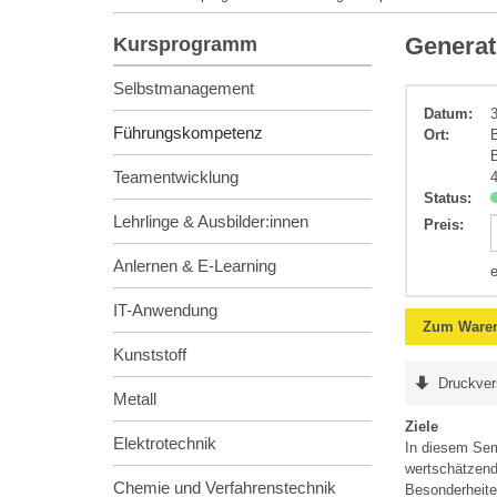
Führungskomp
Generat
Kursprogramm
Selbstmanagement
Datum:
Führungskompetenz
Ort:
Teamentwicklung
Status:
Lehrlinge & Ausbilder:innen
Preis
:
Anlernen & E-Learning
IT-Anwendung
Zum Waren
Kunststoff
Druckver
Metall
Ziele
Elektrotechnik
In diesem Sem
wertschätzend 
Chemie und Verfahrenstechnik
Besonderheite