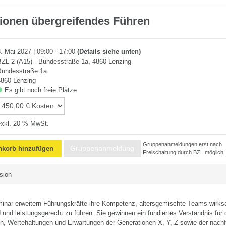
etenz
ionen übergreifendes Führen
3. Mai 2027 | 09:00 - 17:00
(Details siehe unten)
BZL 2 (A15) - Bundesstraße 1a, 4860 Lenzing
Bundesstraße 1a
4860 Lenzing
Es gibt noch freie Plätze
exkl. 20 % MwSt.
Gruppenanmeldungen erst nach
Gruppenanmeldung
korb hinzufügen
Freischaltung durch BZL möglich.
sion
inar erweitern Führungskräfte ihre Kompetenz, altersgemischte Teams wirk
und leistungsgerecht zu führen. Sie gewinnen ein fundiertes Verständnis für 
n, Wertehaltungen und Erwartungen der Generationen X, Y, Z sowie der nach