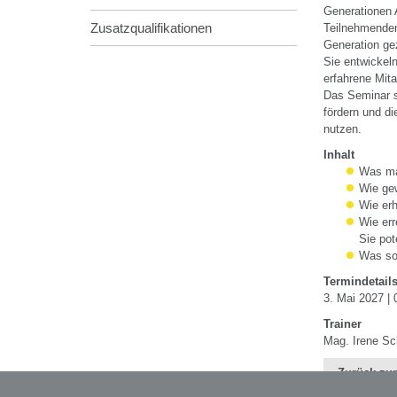
Generationen 
Zusatzqualifikationen
Teilnehmenden
Generation gez
Sie entwickeln
erfahrene Mit
Das Seminar st
fördern und di
nutzen.
Inhalt
Was ma
Wie gew
Wie erh
Wie err
Sie pot
Was sol
Termindetail
3. Mai 2027 | 
Trainer
Mag. Irene Sc
Zurück zur