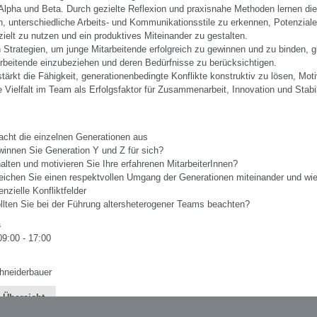
Alpha und Beta. Durch gezielte Reflexion und praxisnahe Methoden lernen di
, unterschiedliche Arbeits- und Kommunikationsstile zu erkennen, Potenziale
ielt zu nutzen und ein produktives Miteinander zu gestalten.
 Strategien, um junge Mitarbeitende erfolgreich zu gewinnen und zu binden, gl
arbeitende einzubeziehen und deren Bedürfnisse zu berücksichtigen.
ärkt die Fähigkeit, generationenbedingte Konflikte konstruktiv zu lösen, Moti
e Vielfalt im Team als Erfolgsfaktor für Zusammenarbeit, Innovation und Stabil
cht die einzelnen Generationen aus
innen Sie Generation Y und Z für sich?
alten und motivieren Sie Ihre erfahrenen MitarbeiterInnen?
eichen Sie einen respektvollen Umgang der Generationen miteinander und wie
enzielle Konfliktfelder
lten Sie bei der Führung altersheterogener Teams beachten?
s
09:00 - 17:00
hneiderbauer
 Übersicht