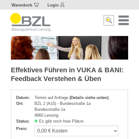
Warenkorb
Login
Naviagat
Suche
aktivier
aktivieren/deakti
Führungskompetenz
Effektives Führen in VUKA & BANI:
Feedback Verstehen & Üben
Datum:
Termin auf Anfrage
(Details siehe unten)
Ort:
BZL 2 (A15) - Bundesstraße 1a
Bundesstraße 1a
4860 Lenzing
Status:
Es gibt noch freie Plätze
Preis
: