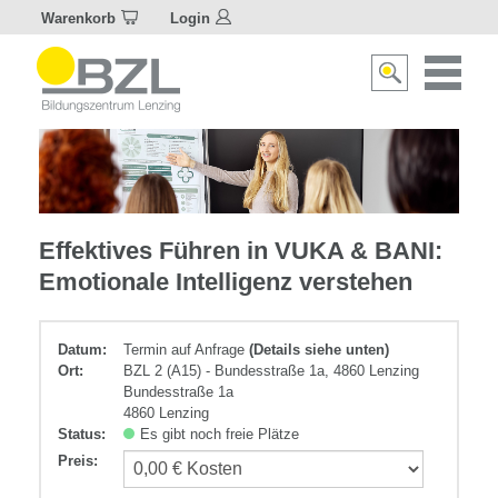
Warenkorb
Login
Naviagat
Suche
aktivier
aktivieren/deakti
Führungskompetenz
Effektives Führen in VUKA & BANI:
Emotionale Intelligenz verstehen
Datum:
Termin auf Anfrage
(Details siehe unten)
Ort:
BZL 2 (A15) - Bundesstraße 1a, 4860 Lenzing
Bundesstraße 1a
4860 Lenzing
Status:
Es gibt noch freie Plätze
Preis
: