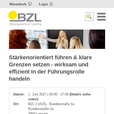
Warenkorb
Login
Naviagat
Suche
aktivier
aktivieren/deakti
Führungskompetenz
Stärkenorientiert führen & klare
Grenzen setzen - wirksam und
effizient in der Führungsrolle
handeln
Datum:
1. Juni 2027 | 09:00 - 17:00
(Details siehe
unten)
Ort:
BZL 2 (A15) - Bundesstraße 1a
Bundesstraße 1a
4860 Lenzing