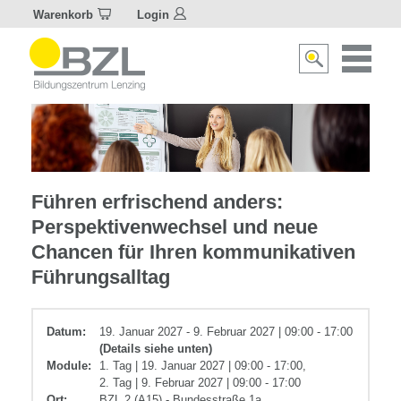
Warenkorb
Login
Naviagat
Suche
aktivier
aktivieren/deakti
Führungskompetenz
Führen erfrischend anders:
Perspektivenwechsel und neue
Chancen für Ihren kommunikativen
Führungsalltag
Datum:
19. Januar 2027 - 9. Februar 2027 | 09:00 - 17:00
(Details siehe unten)
Module:
1. Tag | 19. Januar 2027 | 09:00 - 17:00,
2. Tag | 9. Februar 2027 | 09:00 - 17:00
Ort:
BZL 2 (A15) - Bundesstraße 1a